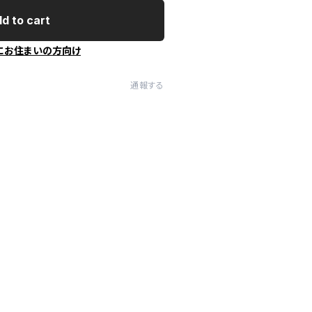
d to cart
にお住まいの方向け
通報する