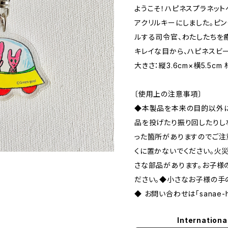
ようこそ！ハピネスプラネッ
アクリルキーにしました。ピ
ルする司令官、わたしたちを
キレイな目から、ハピネスビ
大きさ：縦3.6cm×横5.5c
〔使用上の注意事項〕
◆本製品を本来の目的以外に
品を投げたり振り回したりし
った箇所がありますのでご注
くに置かないでください。火
さな部品があります。お子様
ださい。◆小さなお子様の手
◆ お問い合わせは「sanae-hi
Internationa