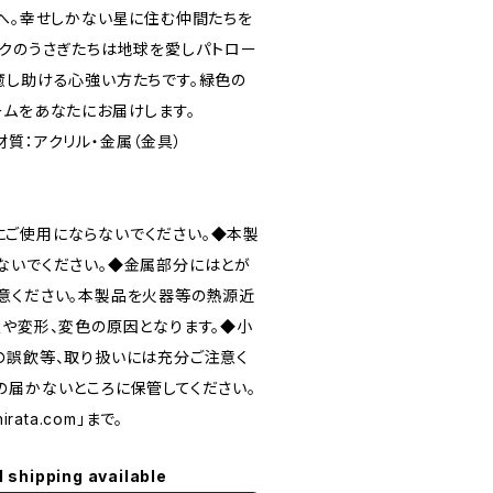
トへ。幸せしかない星に住む仲間たちを
ンクのうさぎたちは地球を愛しパトロー
癒し助ける心強い方たちです。緑色の
ームをあなたにお届けします。
m 材質：アクリル・金属（金具）
ご使用にならないでください。◆本製
ないでください。◆金属部分にはとが
意ください。本製品を火器等の熱源近
災や変形、変色の原因となります。◆小
の誤飲等、取り扱いには充分ご注意く
の届かないところに保管してください。
rata.com」まで。
l shipping available