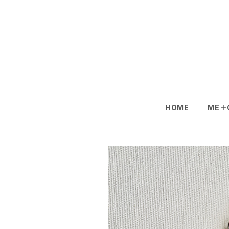
HOME
ME＋O