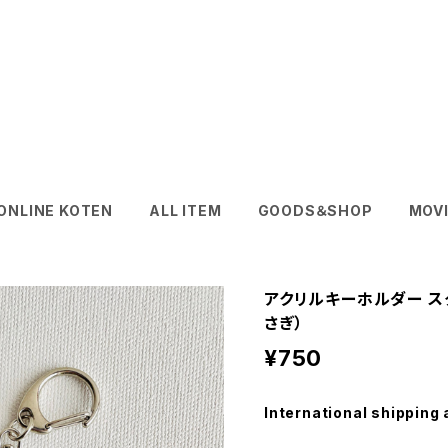
SANAE HIRATA
NLINE KOTEN
ALL ITEM
GOODS＆SHOP
MOV
アクリルキーホルダー ス
さぎ）
¥750
International shipping 